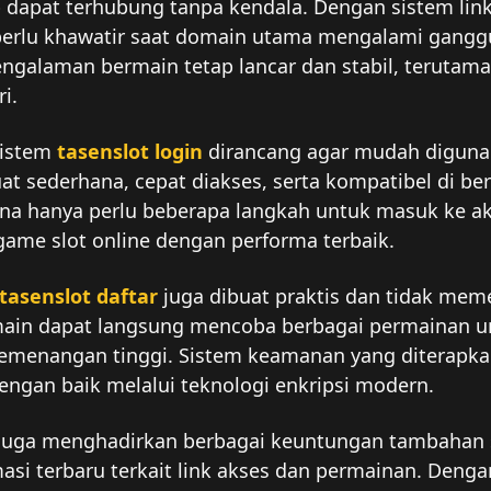
dapat terhubung tanpa kendala. Dengan sistem link
 perlu khawatir saat domain utama mengalami gang
engalaman bermain tetap lancar dan stabil, terutama
i.
 sistem
tasenslot login
dirancang agar mudah diguna
at sederhana, cepat diakses, serta kompatibel di be
na hanya perlu beberapa langkah untuk masuk ke a
game slot online dengan performa terbaik.
tasenslot daftar
juga dibuat praktis dan tidak me
emain dapat langsung mencoba berbagai permainan
kemenangan tinggi. Sistem keamanan yang diterapka
engan baik melalui teknologi enkripsi modern.
 juga menghadirkan berbagai keuntungan tambahan 
masi terbaru terkait link akses dan permainan. Deng