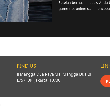
Setelah berhasil masuk, Anda 
game slot online dan mencoba
FIND US
LIN
Jl Mangga Dua Raya Mal Mangga Dua Bl
B/57, Dki Jakarta, 10730.
KL
ap