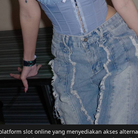
platform slot online yang menyediakan akses alterna