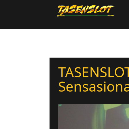
TASENSLOT 
Sensasiona