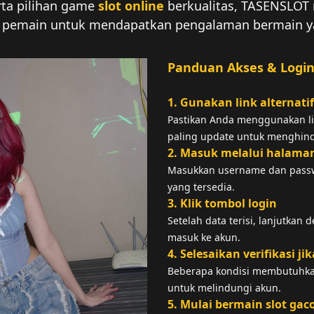
erta pilihan game
slot online
berkualitas, TASENSLOT 
h pemain untuk mendapatkan pengalaman bermain y
Panduan Akses & Login
1. Gunakan link alternati
Pastikan Anda menggunakan li
paling update untuk menghinda
2. Masuk melalui halaman
Masukkan username dan pass
yang tersedia.
3. Klik tombol login
Setelah data terisi, lanjutka
masuk ke akun.
4. Selesaikan verifikasi ji
Beberapa kondisi membutuhk
untuk melindungi akun.
5. Mulai bermain slot gac